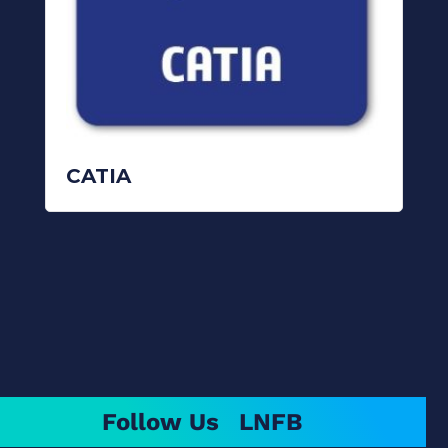
READ MORE
CATIA
Follow Us
LN
FB