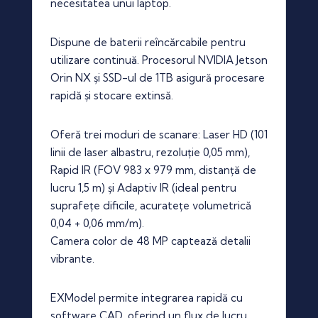
necesitatea unui laptop.
Dispune de baterii reîncărcabile pentru
utilizare continuă. Procesorul NVIDIA Jetson
Orin NX și SSD-ul de 1TB asigură procesare
rapidă și stocare extinsă.
Oferă trei moduri de scanare: Laser HD (101
linii de laser albastru, rezoluție 0,05 mm),
Rapid IR (FOV 983 x 979 mm, distanță de
lucru 1,5 m) și Adaptiv IR (ideal pentru
suprafețe dificile, acuratețe volumetrică
0,04 + 0,06 mm/m).
Camera color de 48 MP captează detalii
vibrante.
EXModel permite integrarea rapidă cu
software CAD, oferind un flux de lucru