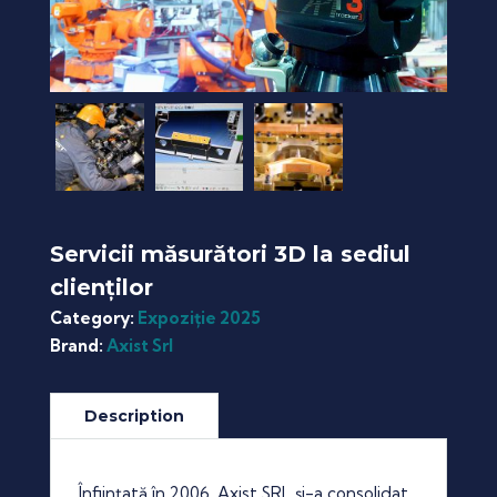
Servicii măsurători 3D la sediul
clienților
Category:
Expoziție 2025
Brand:
Axist Srl
Înființată în 2006, Axist SRL și-a consolidat