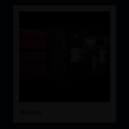
READ MORE
RiLineX