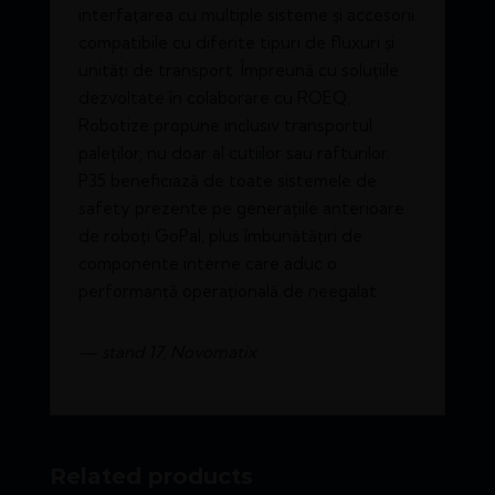
interfațarea cu multiple sisteme și accesorii
compatibile cu diferite tipuri de fluxuri și
unități de transport. Împreună cu soluțiile
dezvoltate în colaborare cu ROEQ,
Robotize propune inclusiv transportul
paleților, nu doar al cutiilor sau rafturilor.
P35 beneficiază de toate sistemele de
safety prezente pe generațiile anterioare
de roboți GoPal, plus îmbunătățiri de
componente interne care aduc o
performanță operațională de neegalat.
— stand 17, Novomatix
Related products