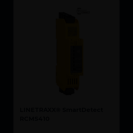
LINETRAXX® SmartDetect
RCMS410
READ MORE