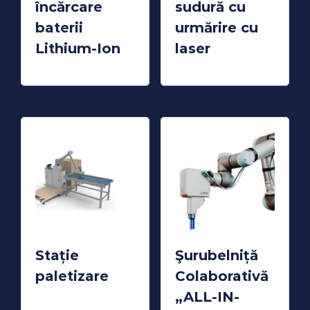
încărcare
sudură cu
baterii
urmărire cu
Lithium-Ion
laser
READ MORE
READ MORE
Stație
Şurubelniță
paletizare
Colaborativă
READ MORE
„ALL-IN-