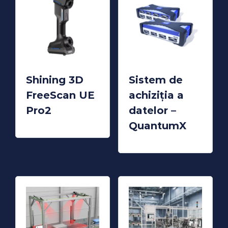
Shining 3D
Sistem de
FreeScan UE
achiziția a
Pro2
datelor –
READ MORE
QuantumX
READ MORE