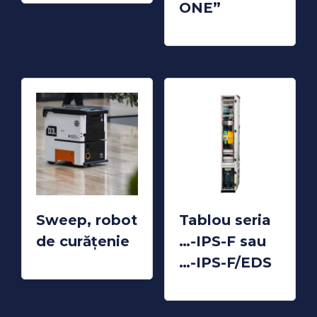
ONE”
READ MORE
Sweep, robot
Tablou seria
de curățenie
…-IPS-F sau
READ MORE
…-IPS-F/EDS
READ MORE