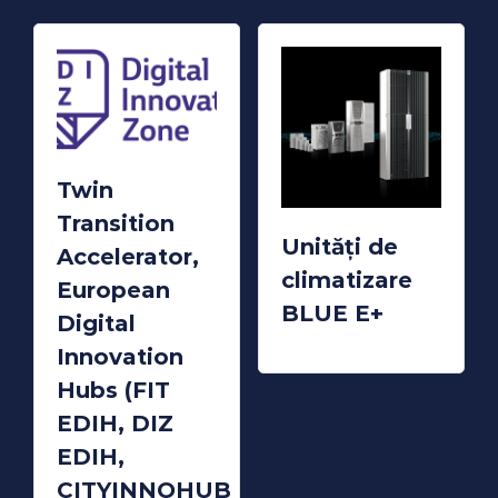
Twin
Transition
Unități de
Accelerator,
climatizare
European
BLUE E+
Digital
READ MORE
Innovation
Hubs (FIT
EDIH, DIZ
EDIH,
CITYINNOHUB