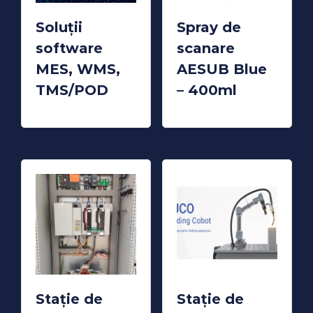
Soluții
Spray de
software
scanare
MES, WMS,
AESUB Blue
TMS/POD
– 400ml
READ MORE
READ MORE
Stație de
Stație de