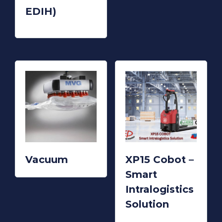
EDIH)
READ MORE
READ
MORE
Vacuum
XP15 Cobot –
Smart
Intralogistics
Solution
READ MORE